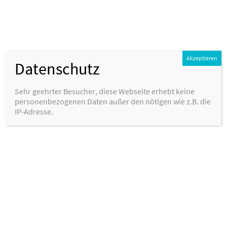
Akzeptieren
Datenschutz
Sehr geehrter Besucher, diese Webseite erhebt keine
personenbezogenen Daten außer den nötigen wie z.B. die
IP-Adresse.
Home
Home
SUN
MON
TUE
WED
THU
FRI
SAT
Aug 1
26
27
28
29
30
31